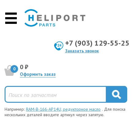
+7 (903) 129-55-25
Заказать звонок
0 ₽
0
Оформить заказ
Например:
RAM-B-166-AP14U, редукторное масло
. Для поиска
нескольких деталей вводите артикул через запятую.