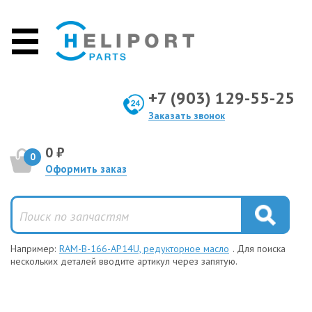
+7 (903) 129-55-25
Заказать звонок
0 ₽
0
Оформить заказ
Например:
RAM-B-166-AP14U, редукторное масло
. Для поиска
нескольких деталей вводите артикул через запятую.