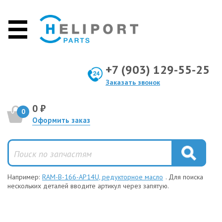
+7 (903) 129-55-25
Заказать звонок
0 ₽
0
Оформить заказ
Например:
RAM-B-166-AP14U, редукторное масло
. Для поиска
нескольких деталей вводите артикул через запятую.