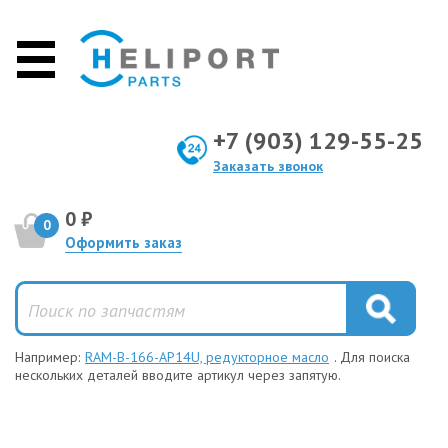
+7 (903) 129-55-25
Заказать звонок
0 ₽
0
Оформить заказ
Например:
RAM-B-166-AP14U, редукторное масло
. Для поиска
нескольких деталей вводите артикул через запятую.