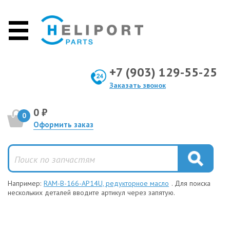
+7 (903) 129-55-25
Заказать звонок
0 ₽
0
Оформить заказ
Например:
RAM-B-166-AP14U, редукторное масло
. Для поиска
нескольких деталей вводите артикул через запятую.