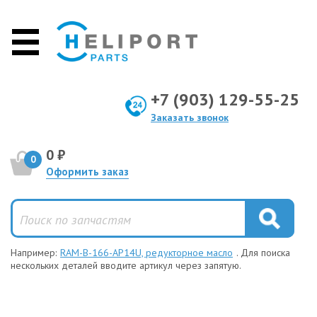
+7 (903) 129-55-25
Заказать звонок
0 ₽
0
Оформить заказ
Например:
RAM-B-166-AP14U, редукторное масло
. Для поиска
нескольких деталей вводите артикул через запятую.