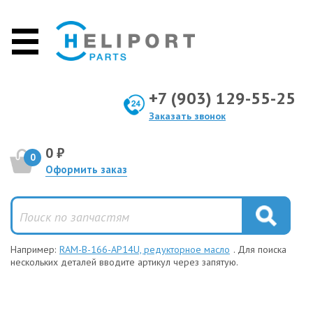
+7 (903) 129-55-25
Заказать звонок
0 ₽
0
Оформить заказ
Например:
RAM-B-166-AP14U, редукторное масло
. Для поиска
нескольких деталей вводите артикул через запятую.