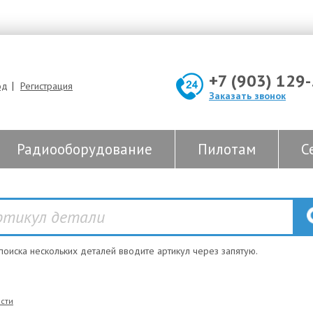
+7 (903) 129
|
од
Регистрация
Заказать звонок
Радиооборудование
Пилотам
С
 поиска нескольких деталей вводите артикул через запятую.
сти