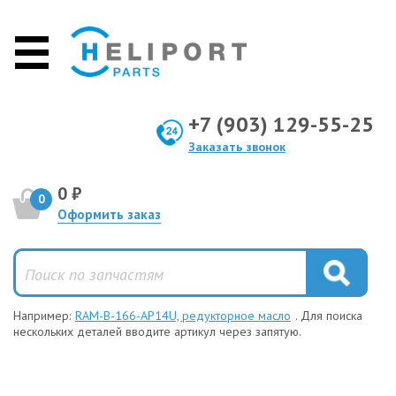
+7 (903) 129-55-25
Заказать звонок
0 ₽
0
Оформить заказ
Например:
RAM-B-166-AP14U, редукторное масло
. Для поиска
нескольких деталей вводите артикул через запятую.