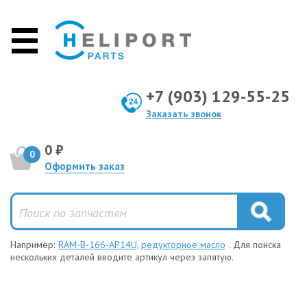
+7 (903) 129-55-25
Заказать звонок
0 ₽
0
Оформить заказ
Например:
RAM-B-166-AP14U, редукторное масло
. Для поиска
нескольких деталей вводите артикул через запятую.