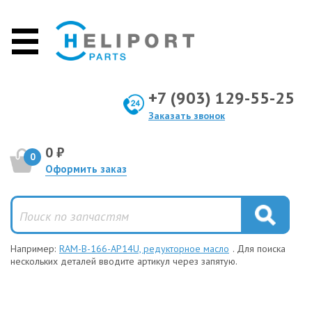
+7 (903) 129-55-25
Заказать звонок
0 ₽
0
Оформить заказ
Например:
RAM-B-166-AP14U, редукторное масло
. Для поиска
нескольких деталей вводите артикул через запятую.