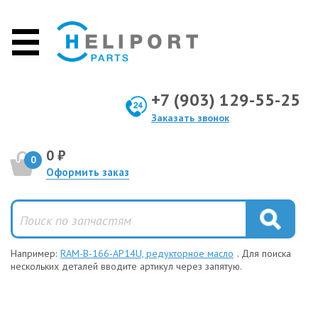
+7 (903) 129-55-25
Заказать звонок
0 ₽
0
Оформить заказ
Например:
RAM-B-166-AP14U, редукторное масло
. Для поиска
нескольких деталей вводите артикул через запятую.