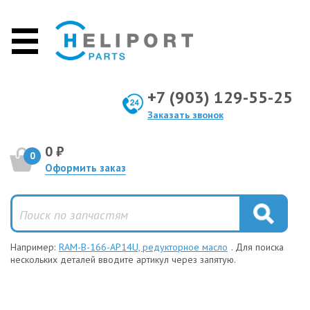
+7 (903) 129-55-25
Заказать звонок
0 ₽
0
Оформить заказ
Например:
RAM-B-166-AP14U, редукторное масло
. Для поиска
нескольких деталей вводите артикул через запятую.