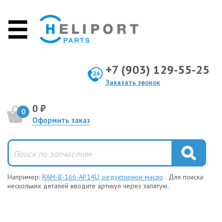
+7 (903) 129-55-25
Заказать звонок
0 ₽
0
Оформить заказ
Например:
RAM-B-166-AP14U, редукторное масло
. Для поиска
нескольких деталей вводите артикул через запятую.