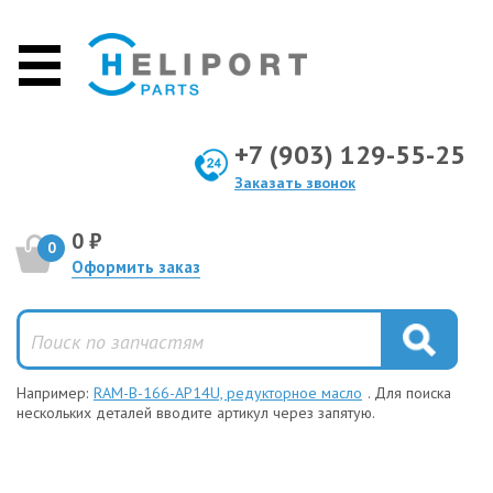
+7 (903) 129-55-25
Заказать звонок
0 ₽
0
Оформить заказ
Например:
RAM-B-166-AP14U, редукторное масло
. Для поиска
нескольких деталей вводите артикул через запятую.