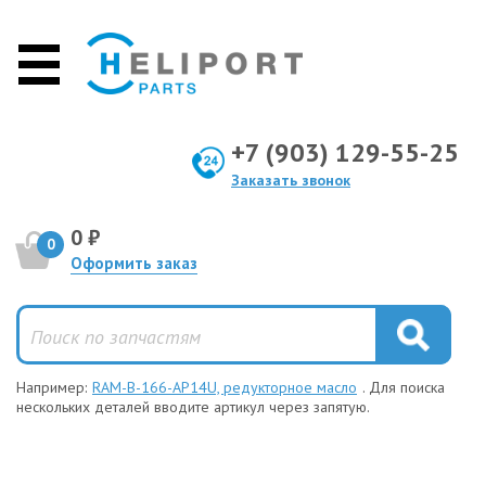
+7 (903) 129-55-25
Заказать звонок
0 ₽
0
Оформить заказ
Например:
RAM-B-166-AP14U, редукторное масло
. Для поиска
нескольких деталей вводите артикул через запятую.