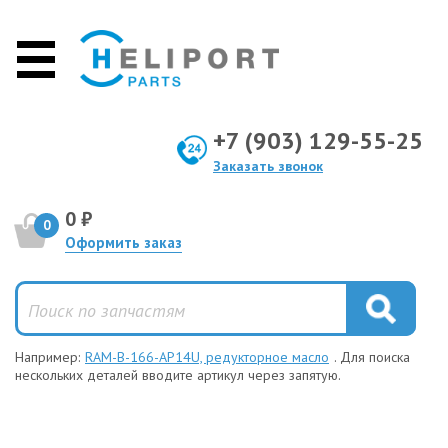
+7 (903) 129-55-25
Заказать звонок
0 ₽
0
Оформить заказ
Например:
RAM-B-166-AP14U, редукторное масло
. Для поиска
нескольких деталей вводите артикул через запятую.