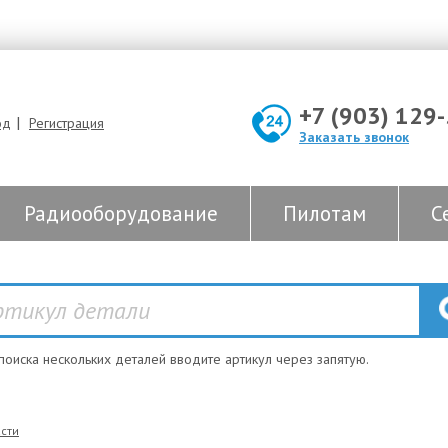
+7 (903) 129
|
од
Регистрация
Заказать звонок
Радиооборудование
Пилотам
С
 поиска нескольких деталей вводите артикул через запятую.
сти