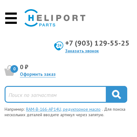
+7 (903) 129-55-25
Заказать звонок
0 ₽
0
Оформить заказ
Например:
RAM-B-166-AP14U, редукторное масло
. Для поиска
нескольких деталей вводите артикул через запятую.