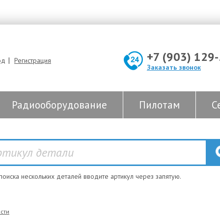
+7 (903) 129
|
од
Регистрация
Заказать звонок
Радиооборудование
Пилотам
С
 поиска нескольких деталей вводите артикул через запятую.
сти