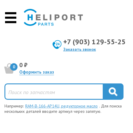
+7 (903) 129-55-25
Заказать звонок
0 ₽
0
Оформить заказ
Например:
RAM-B-166-AP14U, редукторное масло
. Для поиска
нескольких деталей вводите артикул через запятую.