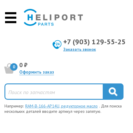
+7 (903) 129-55-25
Заказать звонок
0 ₽
0
Оформить заказ
Например:
RAM-B-166-AP14U, редукторное масло
. Для поиска
нескольких деталей вводите артикул через запятую.