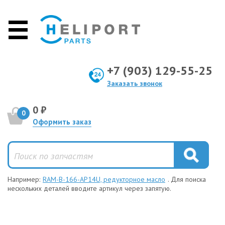
+7 (903) 129-55-25
Заказать звонок
0 ₽
0
Оформить заказ
Например:
RAM-B-166-AP14U, редукторное масло
. Для поиска
нескольких деталей вводите артикул через запятую.