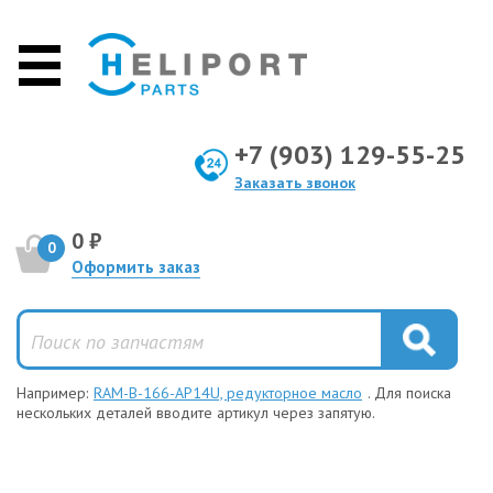
+7 (903) 129-55-25
Заказать звонок
0 ₽
0
Оформить заказ
Например:
RAM-B-166-AP14U, редукторное масло
. Для поиска
нескольких деталей вводите артикул через запятую.