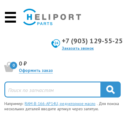
+7 (903) 129-55-25
Заказать звонок
0 ₽
0
Оформить заказ
Например:
RAM-B-166-AP14U, редукторное масло
. Для поиска
нескольких деталей вводите артикул через запятую.