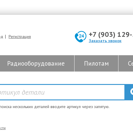
+7 (903) 129
|
од
Регистрация
Заказать звонок
Радиооборудование
Пилотам
С
 поиска нескольких деталей вводите артикул через запятую.
сти