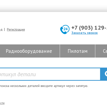
+7 (903) 129
|
од
Регистрация
Заказать звонок
Радиооборудование
Пилотам
С
 поиска нескольких деталей вводите артикул через запятую.
сти