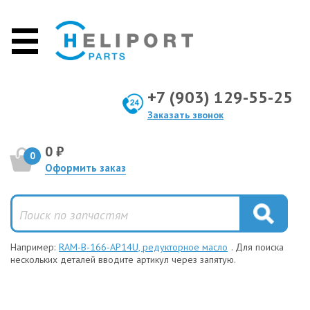
+7 (903) 129-55-25
Заказать звонок
0 ₽
0
Оформить заказ
Например:
RAM-B-166-AP14U, редукторное масло
. Для поиска
нескольких деталей вводите артикул через запятую.