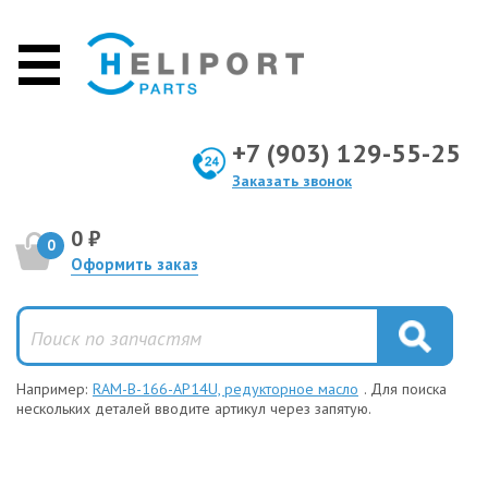
+7 (903) 129-55-25
Заказать звонок
0 ₽
0
Оформить заказ
Например:
RAM-B-166-AP14U, редукторное масло
. Для поиска
нескольких деталей вводите артикул через запятую.