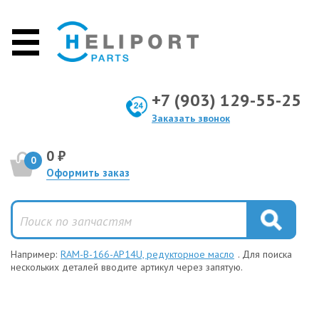
+7 (903) 129-55-25
Заказать звонок
0 ₽
0
Оформить заказ
Например:
RAM-B-166-AP14U, редукторное масло
. Для поиска
нескольких деталей вводите артикул через запятую.