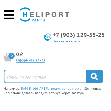
+7 (903) 129-55-25
Заказать звонок
0 ₽
0
Оформить заказ
Например:
RAM-B-166-AP14U, редукторное масло
. Для поиска
нескольких деталей вводите артикул через запятую.