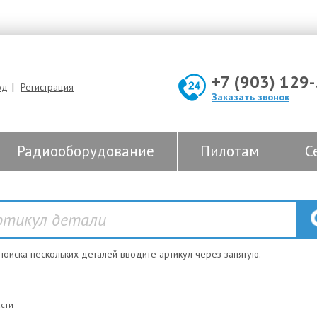
+7 (903) 129
|
од
Регистрация
Заказать звонок
Радиооборудование
Пилотам
С
 поиска нескольких деталей вводите артикул через запятую.
сти