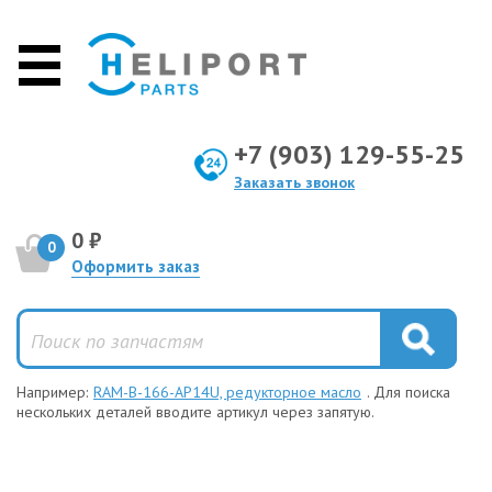
+7 (903) 129-55-25
Заказать звонок
0 ₽
0
Оформить заказ
Например:
RAM-B-166-AP14U, редукторное масло
. Для поиска
нескольких деталей вводите артикул через запятую.