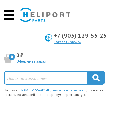
+7 (903) 129-55-25
Заказать звонок
0 ₽
0
Оформить заказ
Например:
RAM-B-166-AP14U, редукторное масло
. Для поиска
нескольких деталей вводите артикул через запятую.