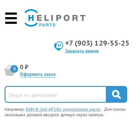
+7 (903) 129-55-25
Заказать звонок
0 ₽
0
Оформить заказ
Например:
RAM-B-166-AP14U, редукторное масло
. Для поиска
нескольких деталей вводите артикул через запятую.