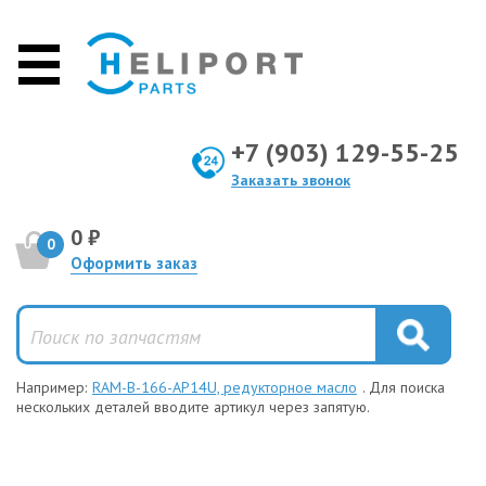
+7 (903) 129-55-25
Заказать звонок
0 ₽
0
Оформить заказ
Например:
RAM-B-166-AP14U, редукторное масло
. Для поиска
нескольких деталей вводите артикул через запятую.