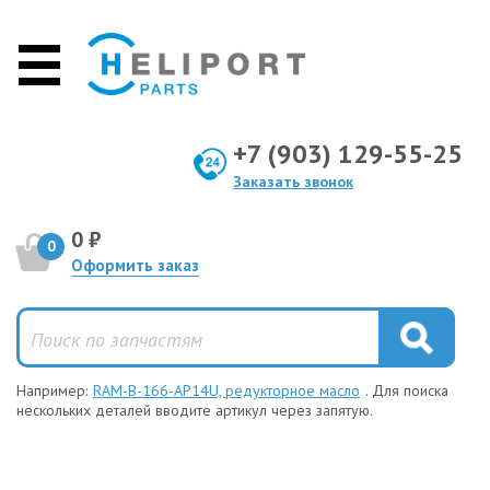
+7 (903) 129-55-25
Заказать звонок
0 ₽
0
Оформить заказ
Например:
RAM-B-166-AP14U, редукторное масло
. Для поиска
нескольких деталей вводите артикул через запятую.