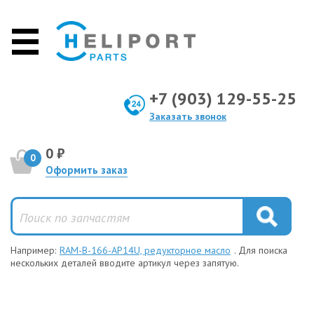
+7 (903) 129-55-25
Заказать звонок
0 ₽
0
Оформить заказ
Например:
RAM-B-166-AP14U, редукторное масло
. Для поиска
нескольких деталей вводите артикул через запятую.