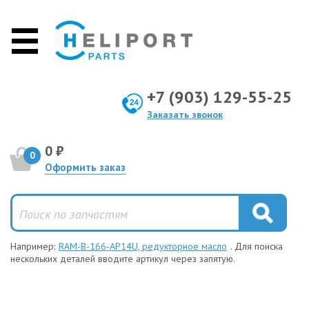
+7 (903) 129-55-25
Заказать звонок
0 ₽
0
Оформить заказ
Например:
RAM-B-166-AP14U, редукторное масло
. Для поиска
нескольких деталей вводите артикул через запятую.