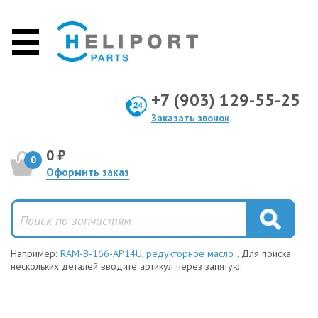
+7 (903) 129-55-25
Заказать звонок
0 ₽
0
Оформить заказ
Например:
RAM-B-166-AP14U, редукторное масло
. Для поиска
нескольких деталей вводите артикул через запятую.