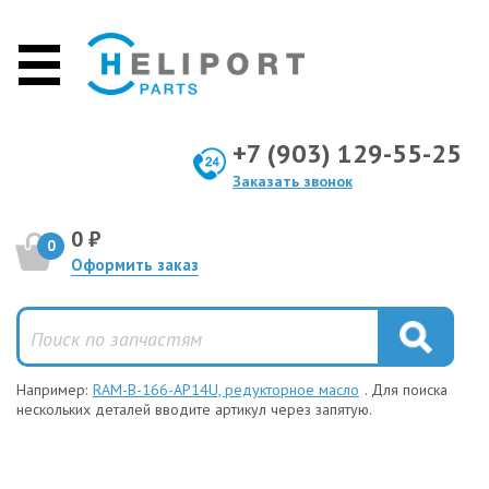
+7 (903) 129-55-25
Заказать звонок
0 ₽
0
Оформить заказ
Например:
RAM-B-166-AP14U, редукторное масло
. Для поиска
нескольких деталей вводите артикул через запятую.