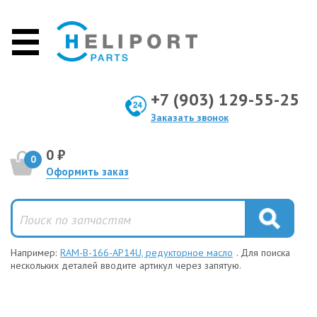
+7 (903) 129-55-25
Заказать звонок
0 ₽
0
Оформить заказ
Например:
RAM-B-166-AP14U, редукторное масло
. Для поиска
нескольких деталей вводите артикул через запятую.