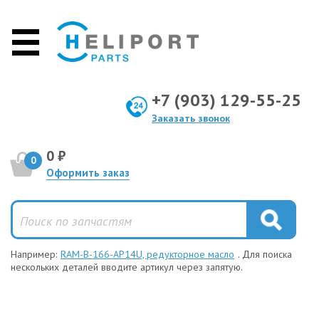
+7 (903) 129-55-25
Заказать звонок
0 ₽
0
Оформить заказ
Например:
RAM-B-166-AP14U, редукторное масло
. Для поиска
нескольких деталей вводите артикул через запятую.