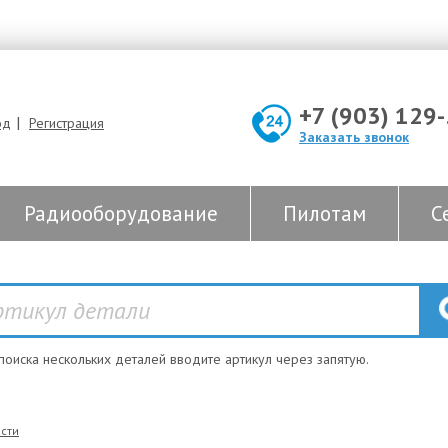
+7 (903) 129
|
од
Регистрация
Заказать звонок
Радиооборудование
Пилотам
С
 поиска нескольких деталей вводите артикул через запятую.
сти