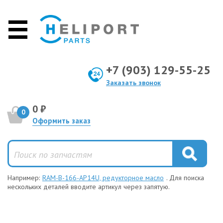
+7 (903) 129-55-25
Заказать звонок
0 ₽
0
Оформить заказ
Например:
RAM-B-166-AP14U, редукторное масло
. Для поиска
нескольких деталей вводите артикул через запятую.