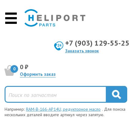
+7 (903) 129-55-25
Заказать звонок
0 ₽
0
Оформить заказ
Например:
RAM-B-166-AP14U, редукторное масло
. Для поиска
нескольких деталей вводите артикул через запятую.