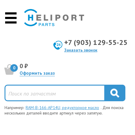
+7 (903) 129-55-25
Заказать звонок
0 ₽
0
Оформить заказ
Например:
RAM-B-166-AP14U, редукторное масло
. Для поиска
нескольких деталей вводите артикул через запятую.