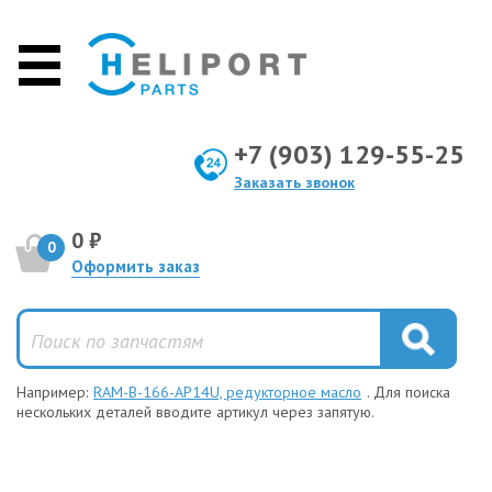
+7 (903) 129-55-25
Заказать звонок
0 ₽
0
Оформить заказ
Например:
RAM-B-166-AP14U, редукторное масло
. Для поиска
нескольких деталей вводите артикул через запятую.