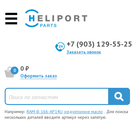
+7 (903) 129-55-25
Заказать звонок
0 ₽
0
Оформить заказ
Например:
RAM-B-166-AP14U, редукторное масло
. Для поиска
нескольких деталей вводите артикул через запятую.