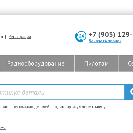
+7 (903) 129
|
од
Регистрация
Заказать звонок
Радиооборудование
Пилотам
С
 поиска нескольких деталей вводите артикул через запятую.
сти